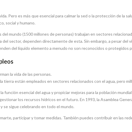
ida. Pero es más que esencial para calmar la sed o la protección de la sal
co, social y humano.
es del mundo (1500 millones de personas) trabajan en sectores relacionado
del sector, dependen directamente de esta. Sin embargo, a pesar del vínc
enden del líquido elemento a menudo no son reconocidos o protegidos po
pleos
rman la vida de las personas.
la tierra están empleados en sectores relacionados con el agua, pero mil
 la función esencial del agua y propiciar mejoras para la población mundi
estionar los recursos hídricos en el futuro. En 1993, la Asamblea Gener
y se sigue celebrando en todo el mundo.
marte, participar y tomar medidas. También puedes contribuir en las rede