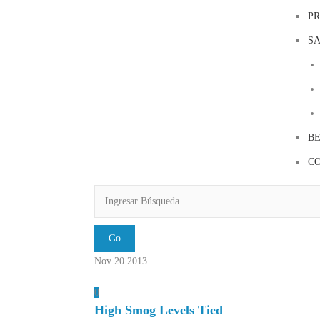
P
S
BE
C
Nov 20
2013
0
High Smog Levels Tied