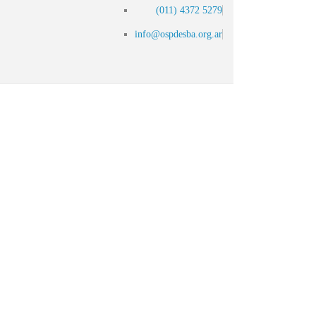
(011) 4372 5279
info@ospdesba.org.ar