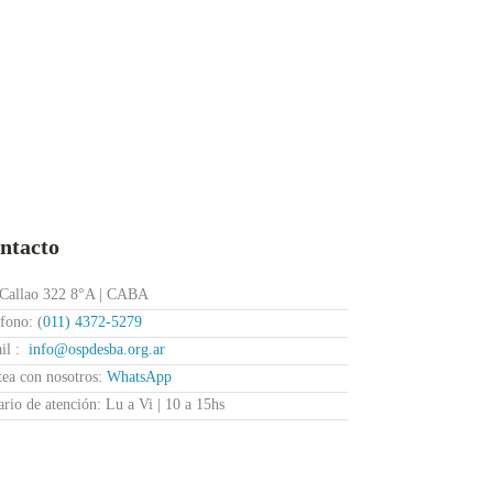
ntacto
 Callao 322 8°A | CABA
fono: (
011) 4372-5279
il :
info@ospdesba.org.ar
tea con nosotros:
WhatsApp
rio de atención: Lu a Vi | 10 a 15hs