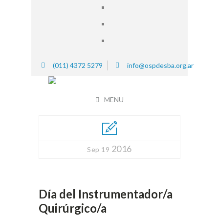
(011) 4372 5279
info@ospdesba.org.ar
MENU
2016
Sep 19
Día del Instrumentador/a
Quirúrgico/a