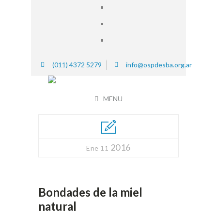
(011) 4372 5279
info@ospdesba.org.ar
MENU
2016
Ene 11
Bondades de la miel
natural