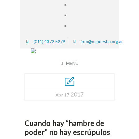
(011) 4372 5279
info@ospdesba.org.ar
MENU
2017
Abr 17
Cuando hay “hambre de
poder” no hay escrúpulos