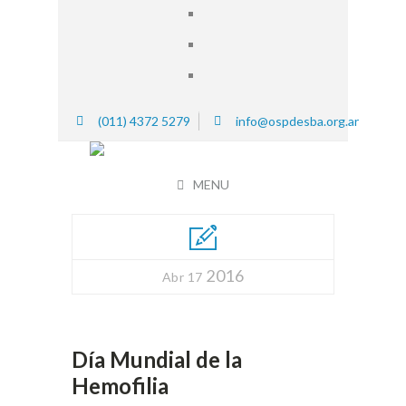
(011) 4372 5279
info@ospdesba.org.ar
MENU
2016
Abr 17
Día Mundial de la
Hemofilia