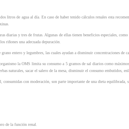
dos litros de agua al día. En caso de haber tenido cálculos renales esta recome
xinas.
 diarias y tres de frutas. Algunas de ellas tienen beneficios especiales, como p
 los riñones una adecuada depuración.
e grano entero y legumbres, las cuales ayudan a disminuir concentraciones de ca
el organismo la OMS limita su consumo a 5 gramos de sal diarios como máximos
bas naturales, sacar el salero de la mesa, disminuir el consumo embutidos, enl
l, consumidas con moderación, son parte importante de una dieta equilibrada, s
o de la función renal.