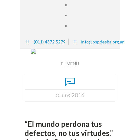
(011) 4372 5279
info@ospdesba.org.ar
MENU
2016
Oct 03
“El mundo perdona tus
defectos, no tus virtudes.”