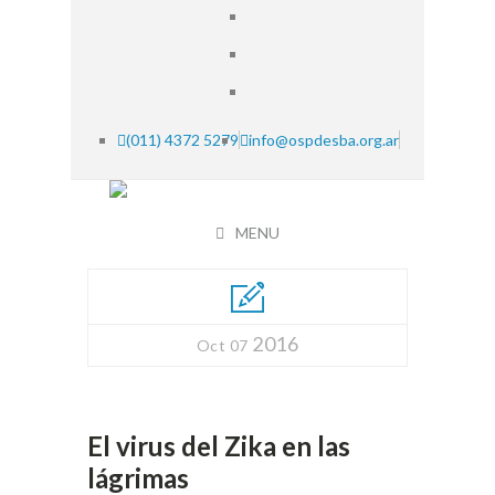
(011) 4372 5279
info@ospdesba.org.ar
MENU
2016
Oct 07
El virus del Zika en las
lágrimas