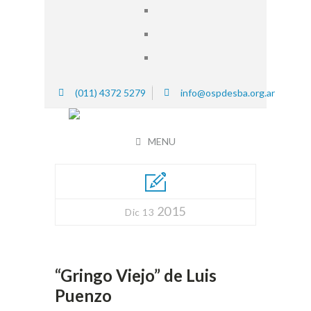
(011) 4372 5279
info@ospdesba.org.ar
MENU
2015
Dic 13
“Gringo Viejo” de Luis
Puenzo