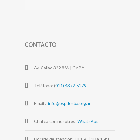
CONTACTO
Av. Callao 322 8°A | CABA
Teléfono: (
011) 4372-5279
Email :
info@ospdesba.org.ar
Chatea con nosotros:
WhatsApp
Horario de atención: Lu a Vi | 10 a 15hs