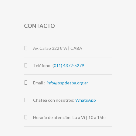
CONTACTO
Av. Callao 322 8°A | CABA
Teléfono: (
011) 4372-5279
Email :
info@ospdesba.org.ar
Chatea con nosotros:
WhatsApp
Horario de atención: Lu a Vi | 10 a 15hs