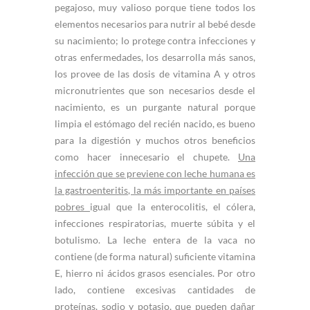
pegajoso, muy valioso porque tiene todos los
elementos necesarios para nutrir al bebé desde
su nacimiento; lo protege contra infecciones y
otras enfermedades, los desarrolla más sanos,
los provee de las dosis de vitamina A y otros
micronutrientes que son necesarios desde el
nacimiento, es un purgante natural porque
limpia el estómago del recién nacido, es bueno
para la digestión y muchos otros beneficios
como hacer innecesario el chupete.
Una
infección que se previene con leche humana es
la gastroenteritis, la más importante en países
pobres
igual que la enterocolitis, el cólera,
infecciones respiratorias, muerte súbita y el
botulismo. La leche entera de la vaca no
contiene (de forma natural) suficiente vitamina
E, hierro ni ácidos grasos esenciales. Por otro
lado, contiene excesivas cantidades de
proteínas, sodio y potasio, que pueden dañar