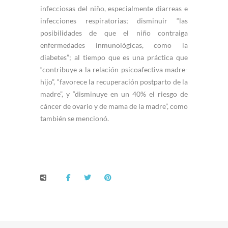
infecciosas del niño, especialmente diarreas e
infecciones respiratorias; disminuir “las
posibilidades de que el niño contraiga
enfermedades inmunológicas, como la
diabetes”; al tiempo que es una práctica que
“contribuye a la relación psicoafectiva madre-
hijo”, “favorece la recuperación postparto de la
madre”, y “disminuye en un 40% el riesgo de
cáncer de ovario y de mama de la madre”, como
también se mencionó.