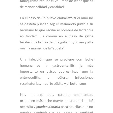
tabaquismo reduce el volumen de leche que es
de menor calidad y cantidad.
En el caso de un nuevo embarazo si el niño no
se desteta pueden seguir mamando junto a su
hermano lo que recibe el nombre de lactancia
en tándem. Es común en el caso de gatos
ferales que la cría de una gata muy joven y
ella
misma
mamen de la “abuela”.
Una infección que se previene con leche
humana es la gastroenteritis,
la más
importante en países pobres
igual que la
enterocolitis, el cólera, infecciones
respiratorias, muerte súbita y el botulismo
Hay mujeres que, cuando amamantan,
producen más leche mayor de la que el bebé
necesita
y pueden donarla
para aquellas que no
pueden producirla o no logran la cantidad