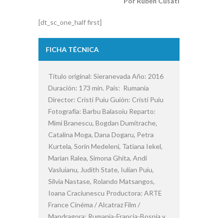
Por Rubén Cusati
[dt_sc_one_half first]
FICHA TÉCNICA
Título original: Sieranevada Año: 2016
Duración: 173 min. País: Rumanía
Director: Cristi Puiu Guión: Cristi Puiu
Fotografía: Barbu Balasoiu Reparto:
Mimi Branescu, Bogdan Dumitrache,
Catalina Moga, Dana Dogaru, Petra
Kurtela, Sorin Medeleni, Tatiana Iekel,
Marian Ralea, Simona Ghita, Andi
Vasluianu, Judith State, Iulian Puiu,
Silvia Nastase, Rolando Matsangos,
Ioana Craciunescu Productora: ARTE
France Cinéma / Alcatraz Film /
Mandragora; Rumanía-Francia-Bosnia y