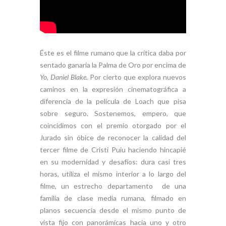
Éste es el filme rumano que la crítica daba por
sentado ganaría la Palma de Oro por encima de
Yo, Daniel Blake.
Por cierto que explora nuevos
caminos en la expresión cinematográfica a
diferencia de la película de Loach que pisa
sobre seguro. Sostenemos, empero, que
coincidimos con el premio otorgado por el
Jurado sin óbice de reconocer la calidad del
tercer filme de Cristi Puiu haciendo hincapié
en su modernidad y desafíos: dura casi tres
horas, utiliza el mismo interior a lo largo del
filme, un estrecho departamento de una
familia de clase media rumana, filmado en
planos secuencia desde el mismo punto de
vista fijo con panorámicas hacia uno y otro