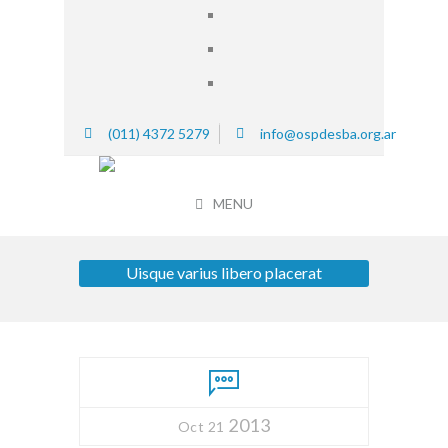
(011) 4372 5279
info@ospdesba.org.ar
MENU
Uisque varius libero placerat
2013
Oct 21