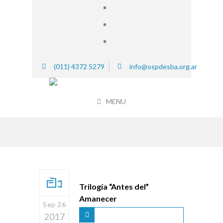
(011) 4372 5279
info@ospdesba.org.ar
MENU
Trilogía “Antes del”
Amanecer
Sep 26
2017