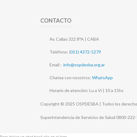
CONTACTO
Av. Callao 322 8°A | CABA
Teléfono: (
011) 4372-5279
Email :
info@ospdesba.org.ar
Chatea con nosotros:
WhatsApp
Horario de atención: Lu a Vi | 10 a 15hs
Copyright © 2025 OSPDESBA | Todos los derecho
Superintendencia de Servicios de Salud 0800-222
Para iniciar un chat hacé clic en el logo.