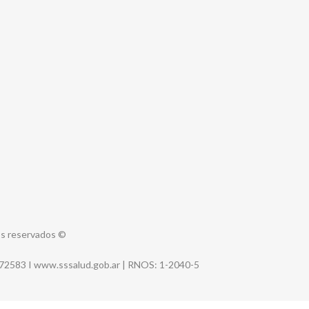
s reservados
©
-72583 I
www.sssalud.gob.ar
|
RNOS
: 1-2040-5