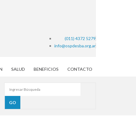
(011) 4372 5279
info@ospdesba.org.ar
N
SALUD
BENEFICIOS
CONTACTO