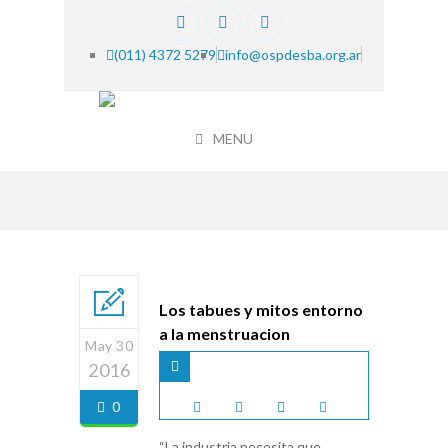
(011) 4372 5279
info@ospdesba.org.ar
MENU
Los tabues y mitos entorno
a la menstruacion
May 30
2016
0
“La industria necesita que