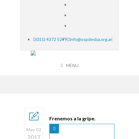
(011) 4372 5279
info@ospdesba.org.ar
MENU
Frenemos a la gripe.
May 02
2017