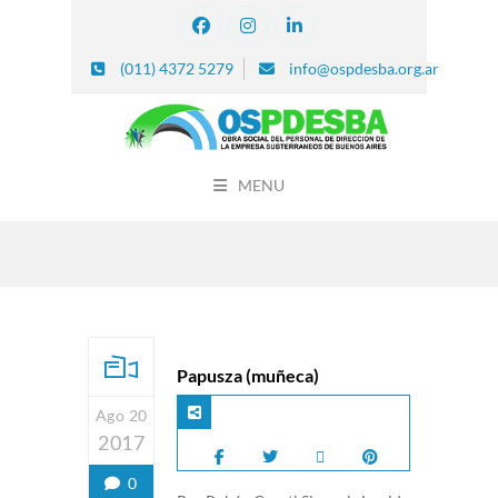
(011) 4372 5279
info@ospdesba.org.ar
MENU
Papusza (muñeca)
Ago 20
2017
0