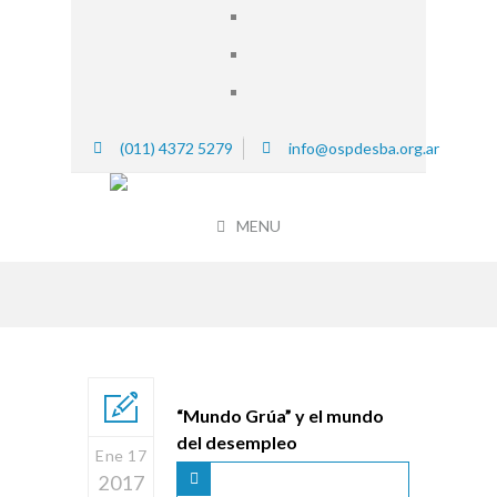
(011) 4372 5279
info@ospdesba.org.ar
MENU
“Mundo Grúa” y el mundo
del desempleo
Ene 17
2017