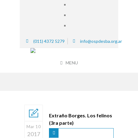
(011) 4372 5279
info@ospdesba.org.ar
MENU
Extraño Borges. Los felinos
(3ra parte)
Mar 10
2017