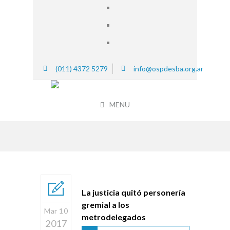
(011) 4372 5279
info@ospdesba.org.ar
MENU
La justicia quitó personería
gremial a los
Mar 10
metrodelegados
2017