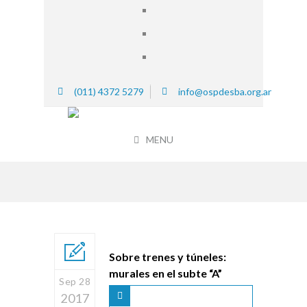
(011) 4372 5279
info@ospdesba.org.ar
MENU
Sobre trenes y túneles:
murales en el subte “A”
Sep 28
2017