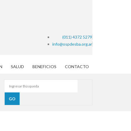
(011) 4372 5279
info@ospdesba.org.ar
N
SALUD
BENEFICIOS
CONTACTO