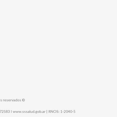
s reservados
©
-72583 I
www.sssalud.gob.ar
|
RNOS
: 1-2040-5