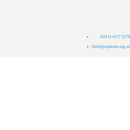
(011) 4372 5279
info@ospdesba.org.ar