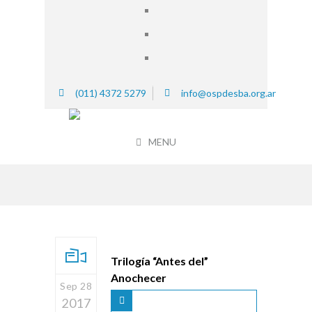
(011) 4372 5279
info@ospdesba.org.ar
MENU
Trilogía “Antes del”
Anochecer
Sep 28
2017