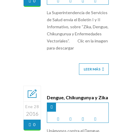
0
La Superintendencia de Servicios
de Salud envía el Boletín I y II
Informativo, sobre “Zika, Dengue,
Chikungunya y Enfermedades
Vectoriales”. Clic en la imagen
para descargar
LEER MÁS
Dengue, Chikungunya y Zika
Ene 28
2016
0
Unámonos contra el Dengue,