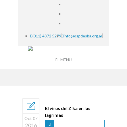
(011) 4372 5279
info@ospdesba.org.ar
MENU
El virus del Zika en las
lágrimas
Oct 07
2016