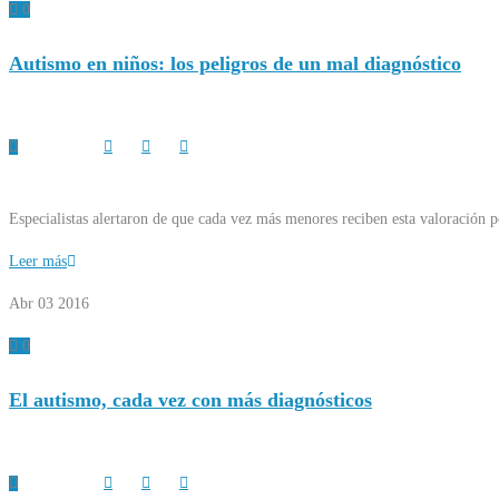
0
Autismo en niños: los peligros de un mal diagnóstico
Especialistas alertaron de que cada vez más menores reciben esta valoración p
Leer más
Abr 03
2016
0
El autismo, cada vez con más diagnósticos