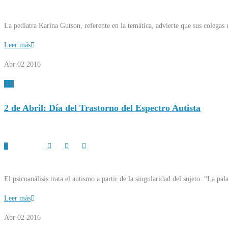
La pediatra Karina Gutson, referente en la temática, advierte que sus colegas r
Leer más
Abr 02
2016
0
2 de Abril: Día del Trastorno del Espectro Autista
El psicoanálisis trata el autismo a partir de la singularidad del sujeto. “La 
Leer más
Abr 02
2016